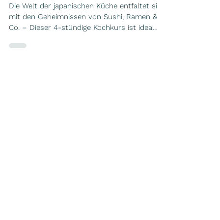
Cooking Class
Die Welt der japanischen Küche entfaltet sich
mit den Geheimnissen von Sushi, Ramen &
Co. – Dieser 4-stündige Kochkurs ist ideal
für alle, die neue kulinarische Erfahrungen
und Skills für den Alltag suchen. Mit frischen
biologischen Zutaten, harmonischen Aromen
und kunstvoller Zubereitung wird die
pflanzliche Vielfalt Japans auf den Teller
geholt: Schnelle und praktische Rezepte –
nährstoffreich, unkompliziert und
unglaublich gut. Food is the gateway to
heaven. Level up your
Für mehr Ernährungsthemen zum
Newsletter anmelden