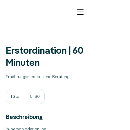
Erstordination | 60
Minuten
Ernährungsmedizinische Beratung
180
Euro
1 Std.
1
€ 180
S
t
d
Beschreibung
In-person oder online