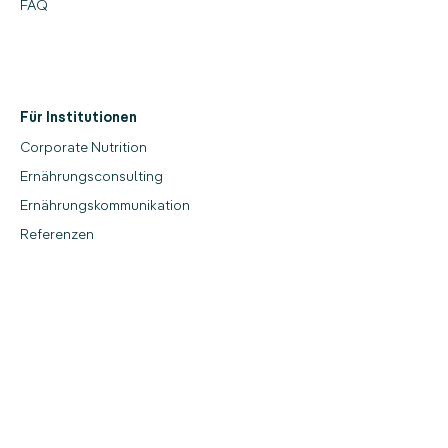
FAQ
Für Institutionen
Corporate Nutrition
Ernährungsconsulting
Ernährungskommunikation
Referenzen
‎
‎
Mehr
Über Daniala